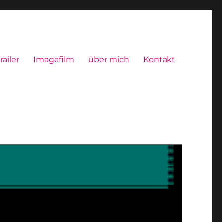
railer
Imagefilm
über mich
Kontakt